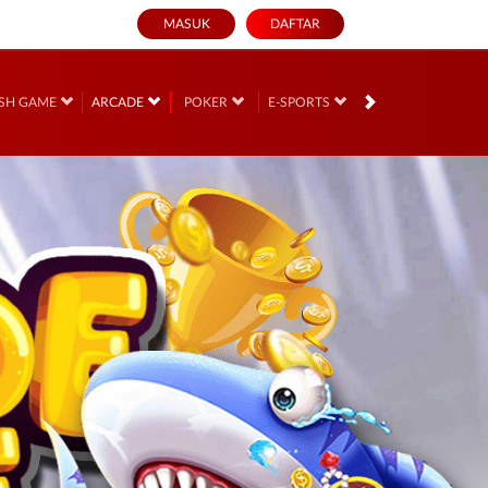
MASUK
DAFTAR
SH GAME
ARCADE
POKER
E-SPORTS
SABUNG AYAM