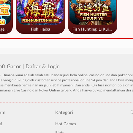
Fish Hunter Spongebob
Fish Haiba
Fish Hunting: Li Kui Pi Yu
ft Gacor | Daftar & Login
a. Dimana kami adalah salah satu bandar judi bola online, casino online dan poker 
sia yang didukung oleh customer service profesional online 24 jam dan anda bisa me
menikmati permainan ini jauh lebih nyaman. Dan anda juga bisa nonton bola online
rmainan Live Casino dan Poker Online terbaik. Anda hanya cukup mendaftarkan diri
orm
Kategori
D
i
Hot Games
Slots