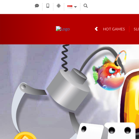
HOT GAMES
SL