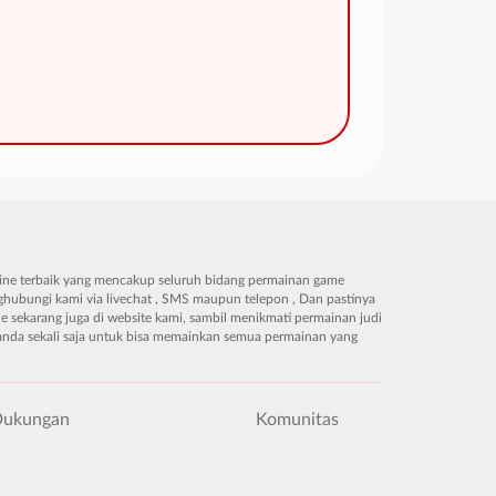
online terbaik yang mencakup seluruh bidang permainan game
nghubungi kami via livechat , SMS maupun telepon , Dan pastinya
 sekarang juga di website kami, sambil menikmati permainan judi
 anda sekali saja untuk bisa memainkan semua permainan yang
ukungan
Komunitas