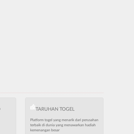
O
TARUHAN TOGEL
Platform togel yang menarik dari perusahan
terbaik di dunia yang menawarkan hadiah
kemenangan besar