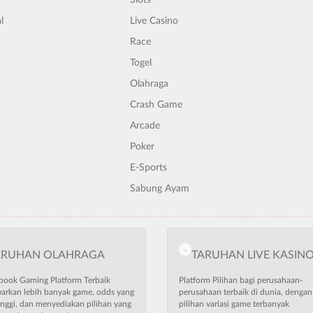
l
Live Casino
Race
Togel
Olahraga
Crash Game
Arcade
Poker
E-Sports
Sabung Ayam
ARUHAN OLAHRAGA
TARUHAN LIVE KASIN
book Gaming Platform Terbaik
Platform Pilihan bagi perusahaan-
rkan lebih banyak game, odds yang
perusahaan terbaik di dunia, dengan
tinggi, dan menyediakan pilihan yang
pilihan variasi game terbanyak