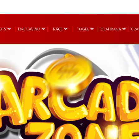
OTS
LIVE CASINO
RACE
TOGEL
OLAHRAGA
CRA