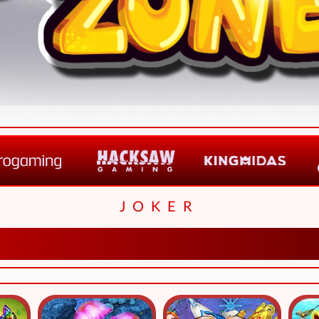
JOKER