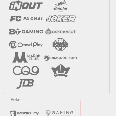
Poker