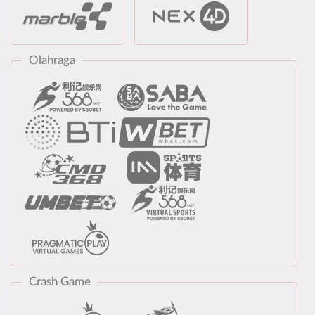
Olahraga
Crash Game