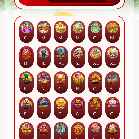
Candy Paradise 2048
Mahjong Hit +
Mahjong Hit
Mahjong Hit 2
Crazy Mahjong
Mahjong Hit 2+
DuoFuDuoCai
Bounty Loki
Poseidon
Super Ace
XiBoBa Hit
XiBoBa Hit2
Fu Dai Lian Lian-Dragon
New-Fishing Hunter
G-GoldenDrum
Happy Hit
G-InfiniteTreasure
5 Dragons(H5)
Fu Dai Lian Lian-Panda
5 CaiShen(H5)
Crazy Sheep
Golden 777(H5)
G-RollingRiches
G-DazzlingDiamond